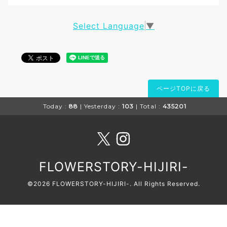
Select Language
▼
ページTOPに戻る
Today :
88
| Yesterday :
103
| Total :
435201
FLOWERSTORY-HIJIRI-
©2026
FLOWERSTORY-HIJIRI-
. All Rights Reserved.