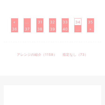
«
...
31
32
33
34
35
36
37
38
39
40
...
»
アレンジの紹介（1158）
指定なし（73）