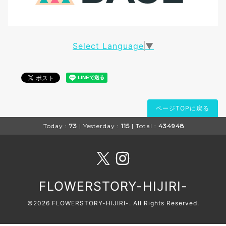
Select Language
▼
ページTOPに戻る
Today :
73
| Yesterday :
115
| Total :
434948
FLOWERSTORY-HIJIRI-
©2026
FLOWERSTORY-HIJIRI-
. All Rights Reserved.