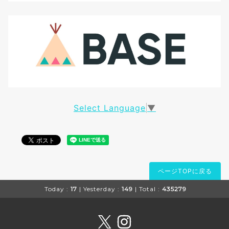
Select Language
▼
ページTOPに戻る
Today :
17
| Yesterday :
149
| Total :
435279