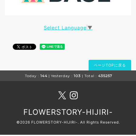
Select Language
▼
ページTOPに戻る
Today :
144
| Yesterday :
103
| Total :
435257
FLOWERSTORY-HIJIRI-
©2026
FLOWERSTORY-HIJIRI-
. All Rights Reserved.