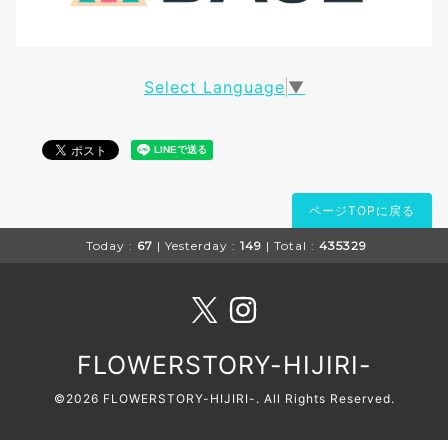
Select Language
▼
ページTOPに戻る
Today :
67
| Yesterday :
149
| Total :
435329
FLOWERSTORY-HIJIRI-
©2026
FLOWERSTORY-HIJIRI-
. All Rights Reserved.