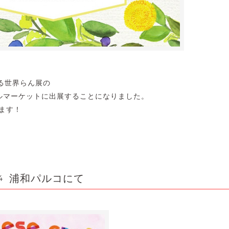
る世界らん展の
カルマーケットに出展することになりました。
ります！
浦和パルコにて
4